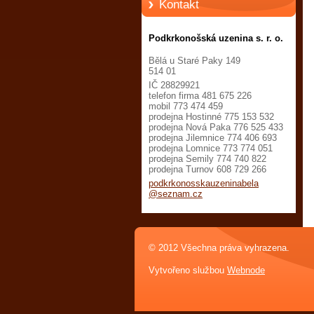
Kontakt
Podkrkonošská uzenina s. r. o.
Bělá u Staré Paky 149
514 01
IČ 28829921
telefon firma 481 675 226
mobil 773 474 459
prodejna Hostinné 775 153 532
prodejna Nová Paka 776 525 433
prodejna Jilemnice 774 406 693
prodejna Lomnice 773 774 051
prodejna Semily 774 740 822
prodejna Turnov 608 729 266
podkrkon
osskauze
ninabela
@seznam.
cz
© 2012 Všechna práva vyhrazena.
Vytvořeno službou
Webnode