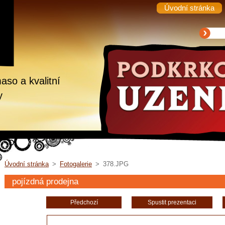
Úvodní stránka
aso a kvalitní
y
Úvodní stránka
>
Fotogalerie
>
378.JPG
pojízdná prodejna
Předchozí
Spustit prezentaci