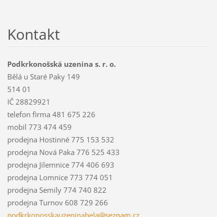
Kontakt
Podkrkonošská uzenina s. r. o.
Bělá u Staré Paky 149
514 01
IČ 28829921
telefon firma 481 675 226
mobil 773 474 459
prodejna Hostinné 775 153 532
prodejna Nová Paka 776 525 433
prodejna Jilemnice 774 406 693
prodejna Lomnice 773 774 051
prodejna Semily 774 740 822
prodejna Turnov 608 729 266
podkrkon
osskauze
ninabela
@seznam.
cz