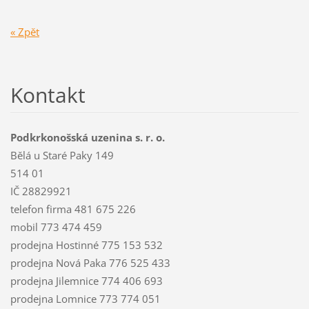
« Zpět
Kontakt
Podkrkonošská uzenina s. r. o.
Bělá u Staré Paky 149
514 01
IČ 28829921
telefon firma 481 675 226
mobil 773 474 459
prodejna Hostinné 775 153 532
prodejna Nová Paka 776 525 433
prodejna Jilemnice 774 406 693
prodejna Lomnice 773 774 051