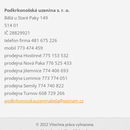
Podkrkonošská uzenina s. r. o.
Bělá u Staré Paky 149
514 01
IČ 28829921
telefon firma 481 675 226
mobil 773 474 459
prodejna Hostinné 775 153 532
prodejna Nová Paka 776 525 433
prodejna Jilemnice 774 406 693
prodejna Lomnice 773 774 051
prodejna Semily 774 740 822
prodejna Turnov 608 729 266
podkrkon
osskauze
ninabela
@seznam.
cz
© 2012 Všechna práva vyhrazena.